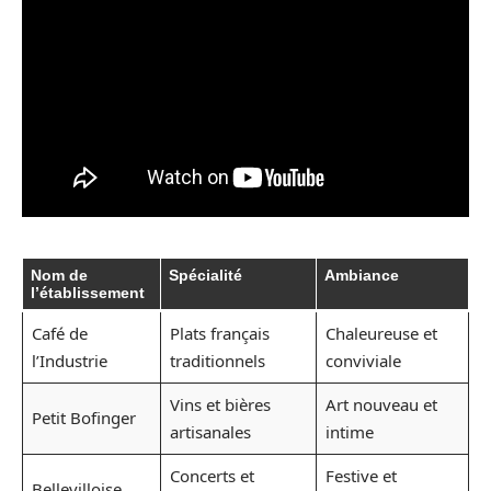
Nom de
Spécialité
Ambiance
l’établissement
Café de
Plats français
Chaleureuse et
l’Industrie
traditionnels
conviviale
Vins et bières
Art nouveau et
Petit Bofinger
artisanales
intime
Concerts et
Festive et
Bellevilloise