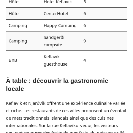
Hôtel
Hotel Keflavik
5
Hôtel
CenterHotel
6
Camping
Happy Camping
6
Sandgerði
Camping
9
campsite
Keflavik
BnB
4
guesthouse
À table : découvrir la gastronomie
locale
Keflavik et Njarðvík offrent une expérience culinaire variée
et riche. Les restaurants de ces villes proposent un éventail
de mets traditionnels islandais ainsi que des cuisines
internationales. Sur la rue Keflavíkurvegur, les visiteurs
peuvent savourer des fruits de mer frais, du poisson grillé