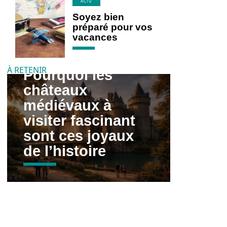
ACTU
Soyez bien
préparé pour vos
vacances
À RETENIR
Pourquoi les
châteaux
médiévaux à
visiter fascinant
sont ces joyaux
de l’histoire