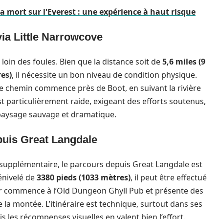
la mort sur l'Everest : une expérience à haut risque
 via Little Narrowcove
 loin des foules. Bien que la distance soit de
5,6 miles (9
res)
, il nécessite un bon niveau de condition physique.
 le chemin commence près de Boot, en suivant la rivière
st particulièrement raide, exigeant des efforts soutenus,
aysage sauvage et dramatique.
epuis Great Langdale
supplémentaire, le parcours depuis Great Langdale est
énivelé de
3380 pieds (1033 mètres)
, il peut être effectué
er commence à l’Old Dungeon Ghyll Pub et présente des
 la montée. L’itinéraire est technique, surtout dans ses
s les récompenses visuelles en valent bien l’effort.