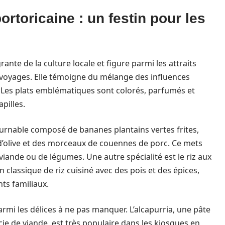
rtoricaine : un festin pour les
grante de la culture locale et figure parmi les attraits
 voyages. Elle témoigne du mélange des influences
. Les plats emblématiques sont colorés, parfumés et
pilles.
urnable composé de bananes plantains vertes frites,
e d’olive et des morceaux de couennes de porc. Ce mets
iande ou de légumes. Une autre spécialité est le riz aux
 classique de riz cuisiné avec des pois et des épices,
ts familiaux.
rmi les délices à ne pas manquer. L’alcapurria, une pâte
ie de viande, est très populaire dans les kiosques en