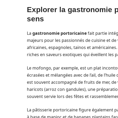
Explorer la gastronomie po
sens
La
gastronomie portoricaine
fait partie inté
majeurs pour les passionnés de cuisine et de
africaines, espagnoles, taïnos et américaines
riches en saveurs exotiques qui éveillent les pa
Le mofongo, par exemple, est un plat inconto
écrasées et mélangées avec de l’ail, de l’huil
est souvent accompagné de fruits de mer, de v
haricots (arroz con gandules), une préparation
souvent servie lors des fêtes et rassemblemen
La pâtisserie portoricaine figure également pa
à base de manioc et de bananes plantains farc