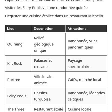
Visiter les Fairy Pools via une randonnée guidée
Déguster une cuisine étoilée dans un restaurant Michelin
Lieu
Description
Attractions
Relief
Randonnée, vues
Quiraing
géologique
panoramiques
unique
Falaises et
Paysage
Kilt Rock
cascades
spectaculaire
Ville locale
Portree
Cafés, marché local
animée
Bassins
Randonnée, légendes
Fairy Pools
turquoise
celtiques
The Three
Restaurant étoilé
Cuisine locale