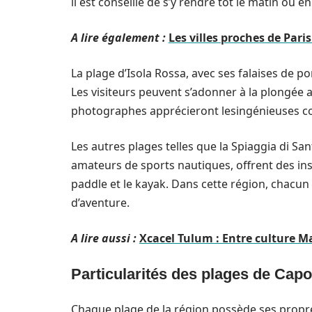
il est conseillé de s’y rendre tôt le matin ou en
A lire également :
Les villes proches de Paris
La plage d’Isola Rossa, avec ses falaises de p
Les visiteurs peuvent s’adonner à la plongée a
photographes apprécieront lesingénieuses co
Les autres plages telles que la Spiaggia di Sa
amateurs de sports nautiques, offrent des inst
paddle et le kayak. Dans cette région, chacu
d’aventure.
A lire aussi :
Xcacel Tulum : Entre culture M
Particularités des plages de Ca
Chaque plage de la région possède ses propres