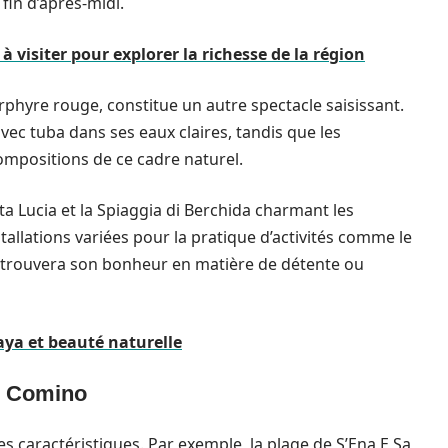
 fin d’après-midi.
 à visiter pour explorer la richesse de la région
orphyre rouge, constitue un autre spectacle saisissant.
vec tuba dans ses eaux claires, tandis que les
mpositions de ce cadre naturel.
nta Lucia et la Spiaggia di Berchida charmant les
allations variées pour la pratique d’activités comme le
n trouvera son bonheur en matière de détente ou
aya et beauté naturelle
po Comino
 caractéristiques. Par exemple, la plage de S’Ena E Sa