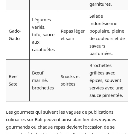
garnitures.
Salade
Légumes
indonésienne
variés,
Gado-
Repas léger
populaire, pleine
tofu, sauce
Gado
et sain
de couleurs et de
aux
saveurs
cacahuètes
parfumées.
Brochettes
Bœuf
grillées avec
Beef
Snacks et
mariné,
épices, souvent
Sate
soirées
brochettes
servies avec une
sauce pimentée.
Les gourmets qui suivent les vagues de publications
culinaires sur Bali peuvent ainsi planifier des voyages
gourmands où chaque repas devient l’occasion de se