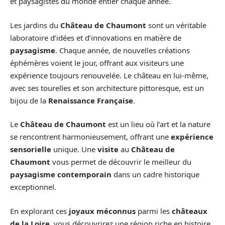
et paysagistes du monde entier chaque année.
Les jardins du
Château de Chaumont
sont un véritable
laboratoire d’idées et d’innovations en matière de
paysagisme
. Chaque année, de nouvelles créations
éphémères voient le jour, offrant aux visiteurs une
expérience toujours renouvelée. Le château en lui-même,
avec ses tourelles et son architecture pittoresque, est un
bijou de la
Renaissance Française
.
Le
Château de Chaumont
est un lieu où l’art et la nature
se rencontrent harmonieusement, offrant une
expérience
sensorielle
unique. Une
visite
au
Château de
Chaumont
vous permet de découvrir le meilleur du
paysagisme contemporain
dans un cadre historique
exceptionnel.
En explorant ces
joyaux méconnus
parmi les
châteaux
de la Loire
, vous découvrirez une région riche en histoire,