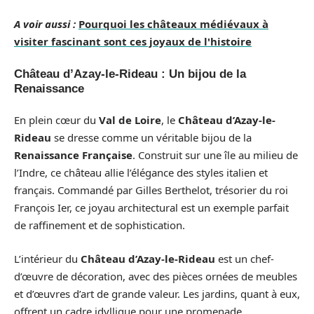
A voir aussi :
Pourquoi les châteaux médiévaux à
visiter fascinant sont ces joyaux de l'histoire
Château d’Azay-le-Rideau : Un bijou de la
Renaissance
En plein cœur du
Val de Loire
, le
Château d’Azay-le-
Rideau
se dresse comme un véritable bijou de la
Renaissance Française
. Construit sur une île au milieu de
l’Indre, ce château allie l’élégance des styles italien et
français. Commandé par Gilles Berthelot, trésorier du roi
François Ier, ce joyau architectural est un exemple parfait
de raffinement et de sophistication.
L’intérieur du
Château d’Azay-le-Rideau
est un chef-
d’œuvre de décoration, avec des pièces ornées de meubles
et d’œuvres d’art de grande valeur. Les jardins, quant à eux,
offrent un cadre idyllique pour une promenade