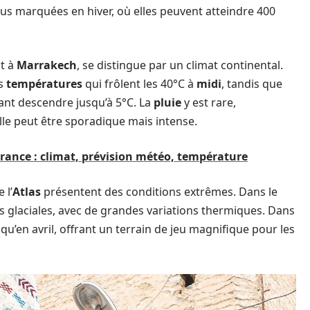
us marquées en hiver, où elles peuvent atteindre 400
nt à
Marrakech
, se distingue par un climat continental.
es
températures
qui frôlent les 40°C à
midi
, tandis que
nt descendre jusqu’à 5°C. La
pluie
y est rare,
elle peut être sporadique mais intense.
France : climat, prévision météo, température
 l’
Atlas
présentent des conditions extrêmes. Dans le
ts glaciales, avec de grandes variations thermiques. Dans
qu’en avril, offrant un terrain de jeu magnifique pour les