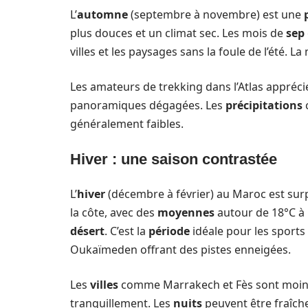
L’
automne
(septembre à novembre) est une
plus douces et un climat sec. Les mois de
sep
villes et les paysages sans la foule de l’été. 
Les amateurs de trekking dans l’Atlas appréci
panoramiques dégagées. Les
précipitations
généralement faibles.
Hiver : une saison contrastée
L’
hiver
(décembre à février) au Maroc est sur
la côte, avec des
moyennes
autour de 18°C à
désert
. C’est la
période
idéale pour les sports 
Oukaïmeden offrant des pistes enneigées.
Les
villes
comme Marrakech et Fès sont moins 
tranquillement. Les
nuits
peuvent être fraîch