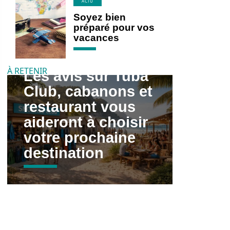
ACTU
Soyez bien
préparé pour vos
vacances
À RETENIR
Les avis sur Tuba
Club, cabanons et
restaurant vous
aideront à choisir
votre prochaine
destination