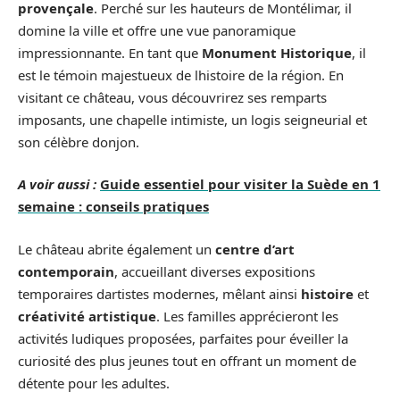
provençale
. Perché sur les hauteurs de Montélimar, il
domine la ville et offre une vue panoramique
impressionnante. En tant que
Monument Historique
, il
est le témoin majestueux de lhistoire de la région. En
visitant ce château, vous découvrirez ses remparts
imposants, une chapelle intimiste, un logis seigneurial et
son célèbre donjon.
A voir aussi :
Guide essentiel pour visiter la Suède en 1
semaine : conseils pratiques
Le château abrite également un
centre d’art
contemporain
, accueillant diverses expositions
temporaires dartistes modernes, mêlant ainsi
histoire
et
créativité artistique
. Les familles apprécieront les
activités ludiques proposées, parfaites pour éveiller la
curiosité des plus jeunes tout en offrant un moment de
détente pour les adultes.