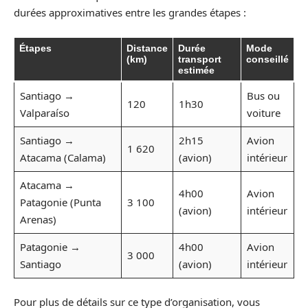
durées approximatives entre les grandes étapes :
Étapes
Distance
Durée
Mode
(km)
transport
conseillé
estimée
Santiago →
Bus ou
120
1h30
Valparaíso
voiture
Santiago →
2h15
Avion
1 620
Atacama (Calama)
(avion)
intérieur
Atacama →
4h00
Avion
Patagonie (Punta
3 100
(avion)
intérieur
Arenas)
Patagonie →
4h00
Avion
3 000
Santiago
(avion)
intérieur
Pour plus de détails sur ce type d’organisation, vous