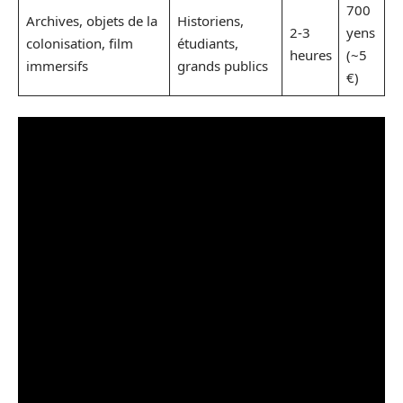
700
Archives, objets de la
Historiens,
2-3
yens
colonisation, film
étudiants,
heures
(~5
immersifs
grands publics
€)