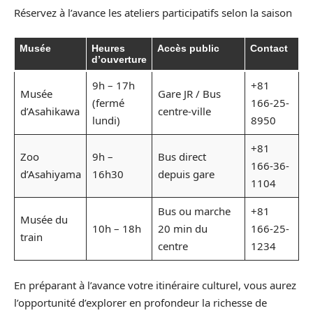
Réservez à l’avance les ateliers participatifs selon la saison
Musée
Heures
Accès public
Contact
d’ouverture
9h – 17h
+81
Musée
Gare JR / Bus
(fermé
166-25-
d’Asahikawa
centre-ville
lundi)
8950
+81
Zoo
9h –
Bus direct
166-36-
d’Asahiyama
16h30
depuis gare
1104
Bus ou marche
+81
Musée du
10h – 18h
20 min du
166-25-
train
centre
1234
En préparant à l’avance votre itinéraire culturel, vous aurez
l’opportunité d’explorer en profondeur la richesse de