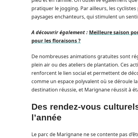
pied et en famille. On observe également que
pratiquer le jogging. Par ailleurs, les cyclist
paysages enchanteurs, qui stimulent un senti
A découvrir également :
Meilleure saison pou
pour les floraisons ?
De nombreuses animations gratuites sont ré
plein air ou des ateliers de plantation. Ces ac
renforcent le lien social et permettent de déco
comme un espace polyvalent où se déroule la
destination réussie, et Marignane réussit à éta
Des rendez-vous culturels 
l’année
Le parc de Marignane ne se contente pas d’êt