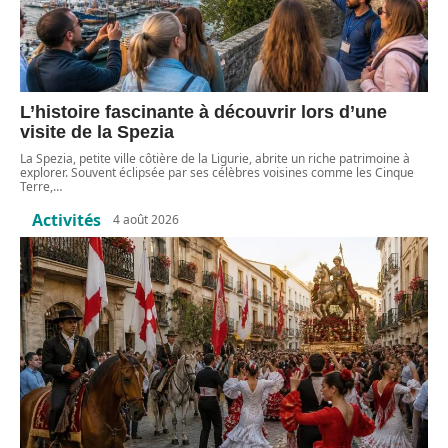
L’histoire fascinante à découvrir lors d’une
visite de la Spezia
La Spezia, petite ville côtière de la Ligurie, abrite un riche patrimoine à
explorer. Souvent éclipsée par ses célèbres voisines comme les Cinque
Terre,
…
Activités
4 août 2026