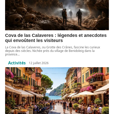
Cova de las Calaveres : légendes et anecdotes
qui envoûtent les visiteurs
La Cova de las Calaveres, ou Grotte des Crânes, fascine les curieux
depuis des siècles. Nichée près du village de Benidoleig dans la
province
…
Activités
12 juillet 2026