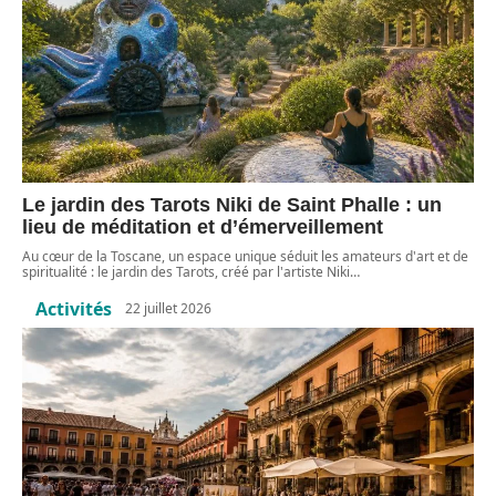
Le jardin des Tarots Niki de Saint Phalle : un
lieu de méditation et d’émerveillement
Au cœur de la Toscane, un espace unique séduit les amateurs d'art et de
spiritualité : le jardin des Tarots, créé par l'artiste Niki
…
Activités
22 juillet 2026